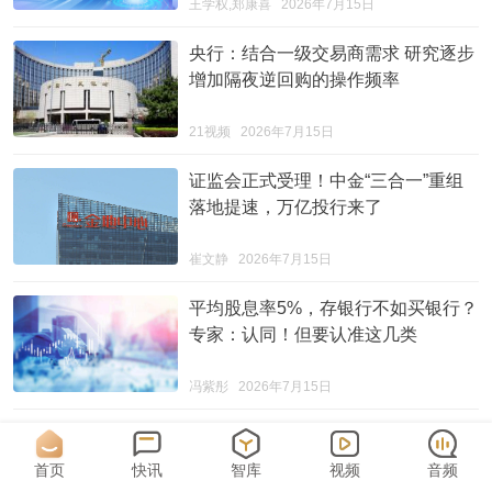
王学权,郑康喜
2026年7月15日
央行：结合一级交易商需求 研究逐步
增加隔夜逆回购的操作频率
21视频
2026年7月15日
证监会正式受理！中金“三合一”重组
落地提速，万亿投行来了
崔文静
2026年7月15日
平均股息率5%，存银行不如买银行？
专家：认同！但要认准这几类
冯紫彤
2026年7月15日
2026年“联合国中小微企业日”主题活
动
首页
快讯
智库
视频
音频