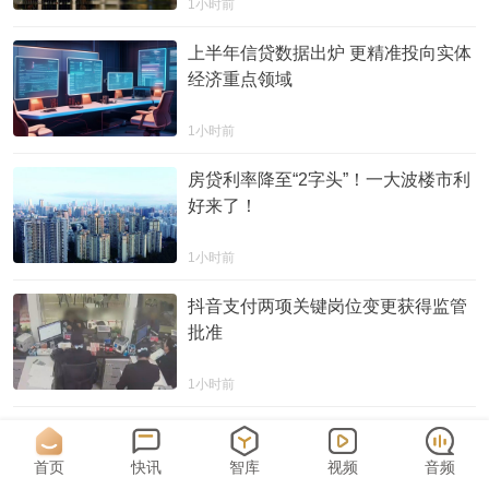
1小时前
上半年信贷数据出炉 更精准投向实体
经济重点领域
1小时前
房贷利率降至“2字头”！一大波楼市利
好来了！
1小时前
抖音支付两项关键岗位变更获得监管
批准
1小时前
一周涨超8%，白银“逼空”卷土重来？
高盛：空头挤压或许才刚开始
首页
快讯
智库
视频
音频