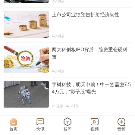
2小时前
上市公司业绩预告折射经济韧性
4小时前
两大科创板IPO背后：险资重仓硬科
技
4小时前
宇树科技，明天申购！中一签需缴7.5
4万元，“影子股”曝光
21视频
4小时前
宇树科技，明天申购
首页
快讯
智库
视频
音频