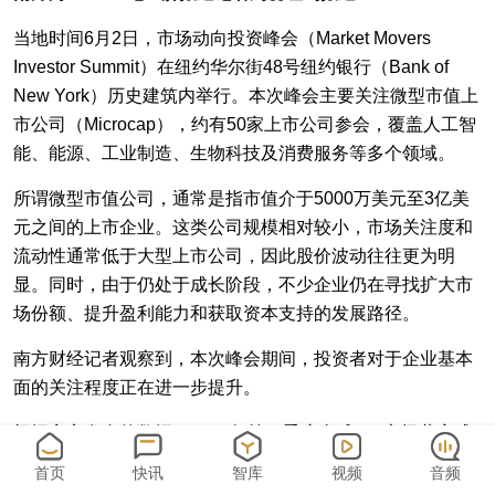
当地时间6月2日，市场动向投资峰会（Market Movers
Investor Summit）在纽约华尔街48号纽约银行（Bank of
New York）历史建筑内举行。本次峰会主要关注微型市值上
市公司（Microcap），约有50家上市公司参会，覆盖人工智
能、能源、工业制造、生物科技及消费服务等多个领域。
所谓微型市值公司，通常是指市值介于5000万美元至3亿美
元之间的上市企业。这类公司规模相对较小，市场关注度和
流动性通常低于大型上市公司，因此股价波动往往更为明
显。同时，由于仍处于成长阶段，不少企业仍在寻找扩大市
场份额、提升盈利能力和获取资本支持的发展路径。
南方财经记者观察到，本次峰会期间，投资者对于企业基本
面的关注程度正在进一步提升。
根据安永发布的数据，2026年第一季度全球IPO市场共完成
230余宗上市交易。虽然IPO数量较去年同期有所下降，但融
首页
快讯
智库
视频
音频
资规模保持增长。其中，美国市场一季度仅完成27宗IPO，