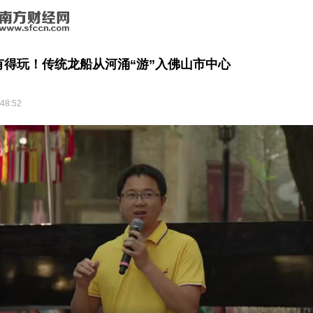
有得玩！传统龙船从河涌“游”入佛山市中心
:48:52