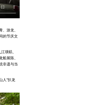
青、游龙、
同的节庆文
九江璜矶、
龙船展陈、
统非遗与当
山人“扒龙