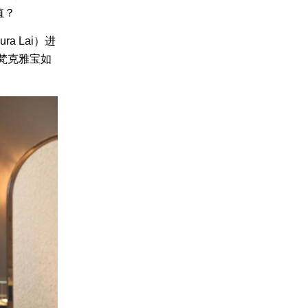
值？
 Lai）进
享梵克雅宝如