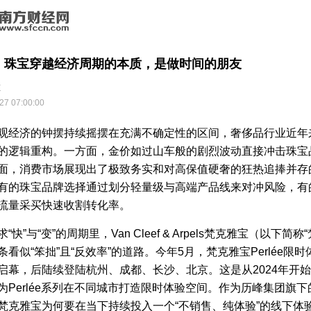
：珠宝穿越经济周期的本质，是做时间的朋友
道
27 07:00:00
观经济的钟摆持续摇摆在充满不确定性的区间，奢侈品行业近年
的逻辑重构。一方面，金价如过山车般的剧烈波动直接冲击珠宝
面，消费市场展现出了极致务实和对高保值硬奢的狂热追捧并存
有的珠宝品牌选择通过划分轻量级与高端产品线来对冲风险，有
流量采买快速收割转化率。
快”与“变”的周期里，Van Cleef & Arpels梵克雅宝（以下简称
看似“笨拙”且“反效率”的道路。今年5月，梵克雅宝Perlée限
启幕，后陆续登陆杭州、成都、长沙、北京。这是从2024年开
为Perlée系列在不同城市打造限时体验空间。作为历峰集团旗
梵克雅宝为何要在当下持续投入一个“不销售、纯体验”的线下体