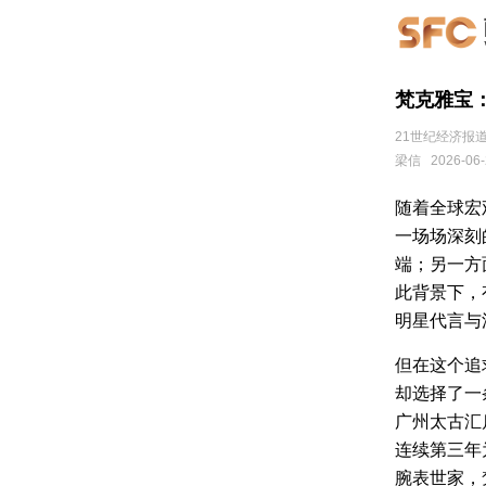
梵克雅宝
21世纪经济报
梁信
2026-06-
随着全球宏
一场场深刻
端；另一方
此背景下，
明星代言与
但在这个追求“
却选择了一条
广州太古汇
连续第三年
腕表世家，