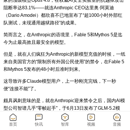
家的顶级模型Opus 4.8；在权威AI安全实验室的抗越狱攻击
阻断率达83.1%——就连Anthropic CEO达里奥·阿莫迪
（Dario Amodei）都欣喜不已地宣布了“超1000小时外部红
队测试，未现通用越狱路径”的成果。
简而言之，在Anthropic的语境里，Fable 5和Mythos 5是迄
今为止最高效且最安全的模型。
但是，就在人们疯狂为Anthropic的新模型充值的时候，一纸
来自美国官方的“限制所有外国公民使用”的禁令，在Fable 5
和Mythos 5发布的48小时后准时到来。
这导致许多Claude模型用户，上一秒刚充完钱，下一秒
便“连接不能”了。
颇具讽刺意味的是，就在Anthropic迎来禁令之后，国内AI模
型公司智谱几乎“零帧起手”，于6月13日发布了GLM-5.2模
型，试图精准俘获被Anthropic屏蔽的全球用户。这也直接带
来了6月15日公司港股股价最高接近40%的单日涨幅；6月16
首页
快讯
智库
视频
音频