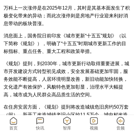
万科上一次涨停是在2025年12月，其时是其基本面发生了积
极变化带来的异动；而此次涨停则是房地产行业迎来利好消
息带动的板块普涨。
消息面上，国务院日前印发《城市更新“十五五”规划》（以
下简称《规划》），明确了“十五五”时期城市更新工作的目
标指标、重点任务、重大工程和政策举措。
《规划》提到，到2030年，城市更新行动取得重要进展，城
市开发建设方式转型初见成效，安全发展基础更加牢固，服
务效能不断提高，人居环境明显改善，新旧动能加快转换，
文化遗产有效保护，风貌特色更加彰显，治理水平大幅提
高，城市成为人民群众高品质生活的空间。
在住房安居方面，《规划》提到将改造城镇危旧房约50万套
（间），新开工改造城镇老旧小区约11.5万个，城中村改造
约4000个。公共空间方面，将改造提升老旧街区厂区约1500
首页
快讯
智库
视频
音频
个，新建及改扩建体育场地面积12.8万公顷，改造提升城市