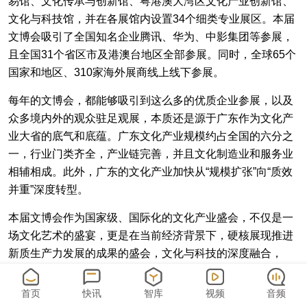
易馆、文化传承与创新馆、粤港澳大湾区文化产业创新馆、
文化与科技馆，并在各展馆内设置34个细类专业展区。本届
文博会吸引了全国知名企业腾讯、华为、中影集团等参展，
且全国31个省区市及港澳台地区全部参展。同时，全球65个
国家和地区、310家海外展商线上线下参展。
每年的文博会，都能够吸引到这么多的优质企业参展，以及
众多境内外的观众驻足观展，本质还是源于广东作为文化产
业大省的底气和底蕴。广东文化产业规模约占全国的六分之
一，行业门类齐全，产业链完善，并且文化制造业和服务业
相辅相成。此外，广东的文化产业加快从“规模扩张”向“质效
并重”深度转型。
本届文博会作为国家级、国际化的文化产业盛会，不仅是一
场文化艺术的盛宴，更是在当前经济背景下，硬核展现推进
新质生产力发展的成果的盛会，文化与科技的深度融合，
AI、数字艺术、网络视听等前沿技术的集中展示，标志着文
化产业正在从传统的“内容”向“数智化交易”转型升级。科技发
首页
快讯
智库
视频
音频
展大大降低了文化产品的生产和传播成本，降低了相关交易