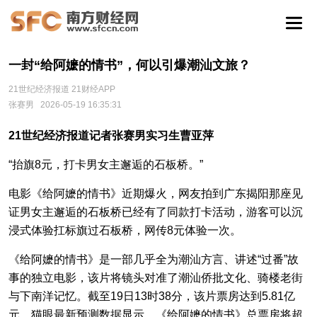
一封“给阿嬷的情书”，何以引爆潮汕文旅？
21世纪经济报道 21财经APP
张赛男
2026-05-19 16:35:31
21世纪经济报道记者张赛男实习生曹亚萍
“抬旗8元，打卡男女主邂逅的石板桥。”
电影《给阿嬷的情书》近期爆火，网友拍到广东揭阳那座见
证男女主邂逅的石板桥已经有了同款打卡活动，游客可以沉
浸式体验扛标旗过石板桥，网传8元体验一次。
《给阿嬷的情书》是一部几乎全为潮汕方言、讲述“过番”故
事的独立电影，该片将镜头对准了潮汕侨批文化、骑楼老街
与下南洋记忆。截至19日13时38分，该片票房达到5.81亿
元。猫眼最新预测数据显示，《给阿嬷的情书》总票房将超