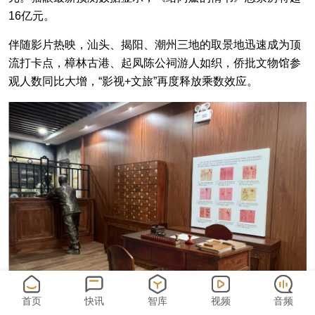
16亿元。
伴随影片热映，汕头、揭阳、潮州三地的取景地迅速成为顶
流打卡点，樟林古港、起凤陈公祠游人如织，侨批文物馆参
观人数同比大增，“影视+文旅”再度释放乘数效应。
首页
快讯
智库
视频
音频