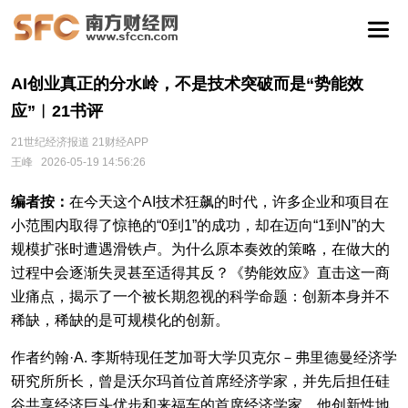
AI创业真正的分水岭，不是技术突破而是“势能效
应”︱21书评
21世纪经济报道 21财经APP
王峰
2026-05-19 14:56:26
编者按：
在今天这个AI技术狂飙的时代，许多企业和项目在
小范围内取得了惊艳的“0到1”的成功，却在迈向“1到N”的大
规模扩张时遭遇滑铁卢。为什么原本奏效的策略，在做大的
过程中会逐渐失灵甚至适得其反？《势能效应》直击这一商
业痛点，揭示了一个被长期忽视的科学命题：创新本身并不
稀缺，稀缺的是可规模化的创新。
作者约翰·A. 李斯特现任芝加哥大学贝克尔－弗里德曼经济学
研究所所长，曾是沃尔玛首位首席经济学家，并先后担任硅
谷共享经济巨头优步和来福车的首席经济学家。他创新性地