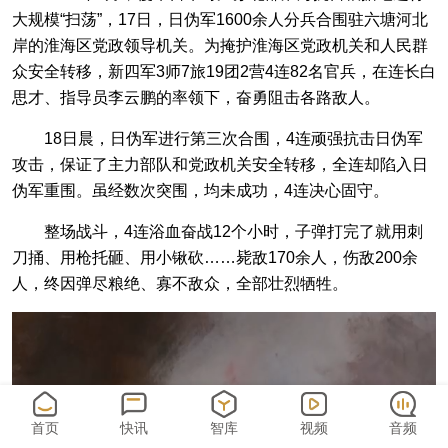
大规模“扫荡”，17日，日伪军1600余人分兵合围驻六塘河北
岸的淮海区党政领导机关。为掩护淮海区党政机关和人民群
众安全转移，新四军3师7旅19团2营4连82名官兵，在连长白
思才、指导员李云鹏的率领下，奋勇阻击各路敌人。
18日晨，日伪军进行第三次合围，4连顽强抗击日伪军
攻击，保证了主力部队和党政机关安全转移，全连却陷入日
伪军重围。虽经数次突围，均未成功，4连决心固守。
整场战斗，4连浴血奋战12个小时，子弹打完了就用刺
刀捅、用枪托砸、用小锹砍……毙敌170余人，伤敌200余
人，终因弹尽粮绝、寡不敌众，全部壮烈牺牲。
首页
快讯
智库
视频
音频