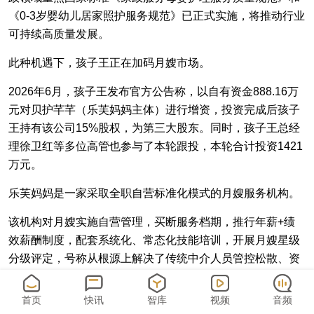
《0-3岁婴幼儿居家照护服务规范》已正式实施，将推动行业
可持续高质量发展。
此种机遇下，孩子王正在加码月嫂市场。
2026年6月，孩子王发布官方公告称，以自有资金888.16万
元对贝护芊芊（乐芙妈妈主体）进行增资，投资完成后孩子
王持有该公司15%股权，为第三大股东。同时，孩子王总经
理徐卫红等多位高管也参与了本轮跟投，本轮合计投资1421
万元。
乐芙妈妈是一家采取全职自营标准化模式的月嫂服务机构。
该机构对月嫂实施自营管理，买断服务档期，推行年薪+绩
效薪酬制度，配套系统化、常态化技能培训，开展月嫂星级
分级评定，号称从根源上解决了传统中介人员管控松散、资
质不规范等行业痛点。
首页
快讯
智库
视频
音频
另外，孩子王提到，将加速这一业务的城市覆盖。