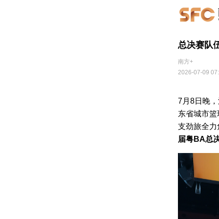
总决赛队
南方+
2026-07-09 07
7月8日晚
东省城市篮
支劲旅全力
届粤BA总