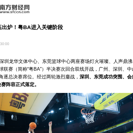
伍出炉！粤BA进入关键阶段
:30:00
，深圳龙华文体中心、东莞篮球中心两座赛场灯火璀璨、人声鼎沸。
球联赛（简称“粤BA”）半决赛次回合双线开战，广州、深圳、中
角逐总决赛席位。经过两轮激烈鏖战，
深圳、东莞成功突围、会
决赛阵容正式落定。