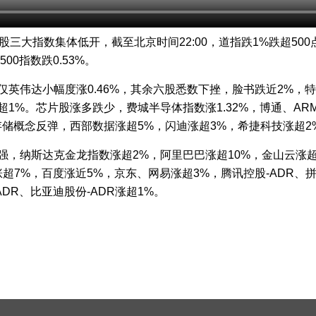
美股三大指数集体低开，截至北京时间22:00，道指跌1%跌超50
500指数跌0.53%。
仅英伟达小幅度涨0.46%，其余六股悉数下挫，脸书跌近2%，
超1%。芯片股涨多跌少，费城半导体指数涨1.32%，博通、AR
存储概念反弹，西部数据涨超5%，闪迪涨超3%，希捷科技涨超2
强，纳斯达克金龙指数涨超2%，阿里巴巴涨超10%，金山云涨超
R涨超7%，百度涨近5%，京东、网易涨超3%，腾讯控股-ADR、
ADR、比亚迪股份-ADR涨超1%。