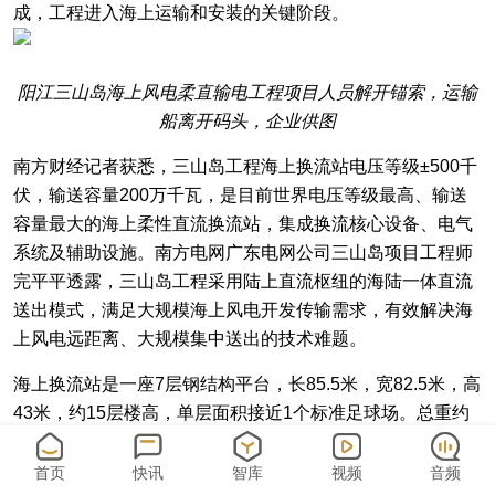
成，工程进入海上运输和安装的关键阶段。
阳江三山岛海上风电柔直输电工程项目人员解开锚索，运输
船离开码头，企业供图
南方财经记者获悉，三山岛工程海上换流站电压等级±500千
伏，输送容量200万千瓦，是目前世界电压等级最高、输送
容量最大的海上柔性直流换流站，集成换流核心设备、电气
系统及辅助设施。南方电网广东电网公司三山岛项目工程师
完平平透露，三山岛工程采用陆上直流枢纽的海陆一体直流
送出模式，满足大规模海上风电开发传输需求，有效解决海
上风电远距离、大规模集中送出的技术难题。
海上换流站是一座7层钢结构平台，长85.5米，宽82.5米，高
43米，约15层楼高，单层面积接近1个标准足球场。总重约
为2.5万吨，相当于50多列完整高铁列车。
首页
快讯
智库
视频
音频
针对海上高盐、高湿、多台风等环境条件，三山岛工程海上