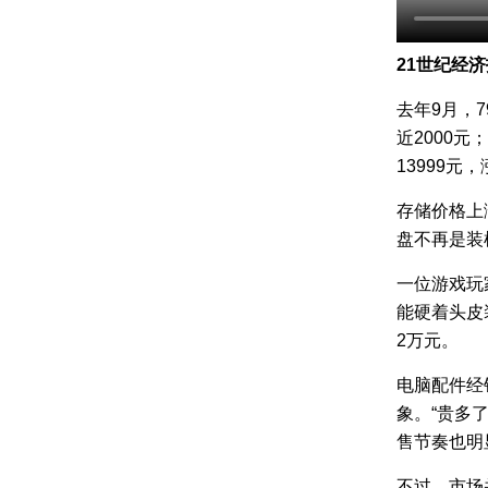
21世纪经
去年9月，
近2000
13999元
存储价格上
盘不再是装
一位游戏玩
能硬着头皮
2万元。
电脑配件经
象。“贵多
售节奏也明
不过，市场