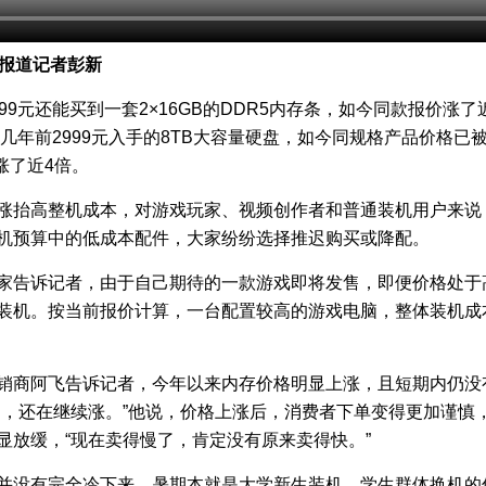
济报道记者彭新
799元还能买到一套2×16GB的DDR5内存条，如今同款报价涨
元；几年前2999元入手的8TB大容量硬盘，如今同规格产品价格已
，涨了近4倍。
涨抬高整机成本，对游戏玩家、视频创作者和普通装机用户来说
机预算中的低成本配件，大家纷纷选择推迟购买或降配。
家告诉记者，由于自己期待的一款游戏即将发售，即便价格处于
装机。按当前报价计算，一台配置较高的游戏电脑，整体装机成
销商阿飞告诉记者，今年以来内存价格明显上涨，且短期内仍没
了，还在继续涨。”他说，价格上涨后，消费者下单变得更加谨慎
显放缓，“现在卖得慢了，肯定没有原来卖得快。”
并没有完全冷下来。暑期本就是大学新生装机、学生群体换机的