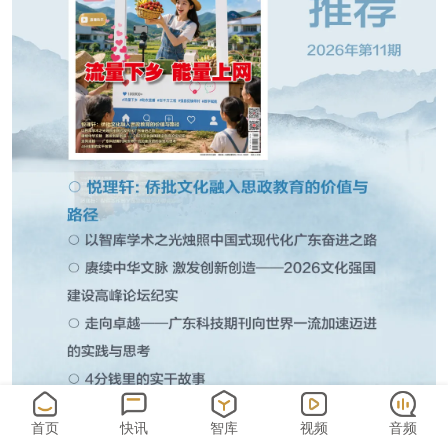
首页
快讯
智库
视频
音频