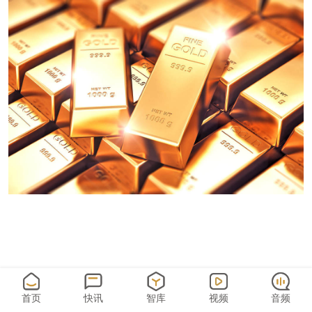
首页
快讯
智库
视频
音频