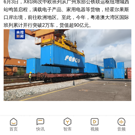
6月3日，X8186次中欧班列从广州东部公铁联运枢纽增城西
站鸣笛启程，满载电子产品、家用电器等货物，经霍尔果斯
口岸出境，前往欧洲地区。至此，今年，粤港澳大湾区国际
班列累计开行突破2万车，货值超90亿元。
面对持续加密的国际班列开行需求，国铁广州局加强与海
关、口岸站业务对接，大力推广“铁路快速通关”模式。按
首页
快讯
智库
视频
音频
照“优先配空、优先装车、优先挂运”原则，全面优化受理、