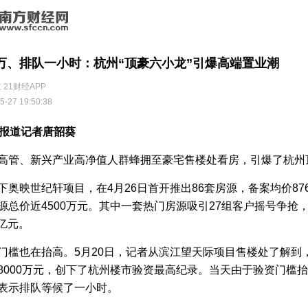
0万、排队一小时：杭州“顶豪六小龙”引爆高端置业潮
 21财经APP
5-27 19:50:38
济报道记者唐韶葵
高管、新兴产业高净值人群蜂拥至豪宅售楼处看房，引爆了杭州
下奥映世纪轩项目，在4月26日首开推出86套房源，备案均价876
源总价近4500万元。其中一套热门房源吸引27组客户摇号争抢
6亿元。
门槛也在抬高。5月20日，记者从滨江望天际项目售楼处了解到
8000万元，创下了杭州楼市验资最高纪录。当天由于验资门槛
表示排队等候了一小时。