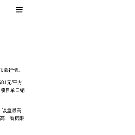
顶豪行情。
81元/平方
，项目单日销
，该盘最高
抬高、看房限