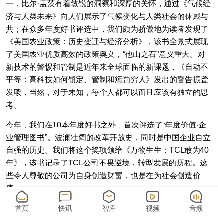
一，比尔·盖茨有着敏锐的洞察和深厚的关怀，通过《气候经
济与人类未来》向人们展示了气候变化与人类社会的休戚与
共；在众多年度好书评选中，我们颇为骄傲地为读者发现了
《美国农业政策：历史变迁与经济分析》，该书全景式展现
了美国农业优质高效的政策奥义，“他山之石”意义重大。对
新技术的警惕和管制是近年来全球面临的新课题，《自动不
平等：高科技如何锁定、管制和惩罚穷人》发出的警告振聋
发聩，当然，对于未知，每个人都可以而且应该有独立的思
考。
今年，我们在10本年度好书之外，首次评选了“年度价值·企
业管理图书”。波澜壮阔的改革开放史，同时是中国企业自立
自强的历史。我们将这个奖项颁给《万物生生：TCL敢为40
年》，该书记录了TCL公司不畏逆境，转型发展的历程。这
些令人尊敬的公司为自身创造财富，也是在为社会创造价
值。
“退潮与新潮”，是今年好书评选的主题，恰好应和了“总把新
首页
快讯
智库
视频
音频